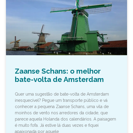
Zaanse Schans: o melhor
bate-volta de Amsterdam
Quer uma sugestão de bate-volta de Amsterdam
inesquecível? Pegue um transporte público e vá
conhecer a pequena Zaanse Schans, uma vila de
moinhos de vento nos arredores da cidade, que
parece aquela Holanda dos calendários. A paisagem
é muito fofa. Já estive lá duas vezes e fiquei
apaixonada por aquele