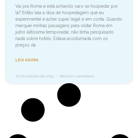
Vai pra Roma e está achando caro se hospedar por
lá? Então leia a dica de hospedagem que eu
experimentei e achei super legal e em conta. Quando
marquei minhas passagens para visitar Roma em
julho (altíssima temporada), não tinha pesquisado
nada sobre hotéis. Estava acostumada com os
preços da
LEIA AGORA
26 de outubro de 2019
Nenhum comentário