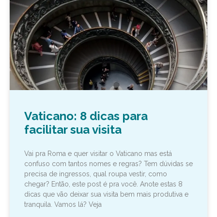
Vaticano: 8 dicas para
facilitar sua visita
Vai pra Roma e quer visitar o Vaticano mas está
confuso com tantos nomes e regras? Tem dúvidas se
precisa de ingressos, qual roupa vestir, como
chegar? Então, este post é pra você. Anote estas 8
dicas que vão deixar sua visita bem mais produtiva e
tranquila. Vamos lá? Veja