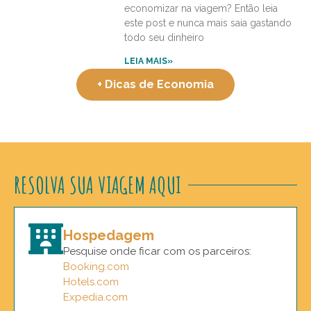
economizar na viagem? Então leia
este post e nunca mais saia gastando
todo seu dinheiro
LEIA MAIS»
+ Dicas de Economia
RESOLVA SUA VIAGEM AQUI
Hospedagem
Pesquise onde ficar com os parceiros:
Booking.com
Hotels.com
Expedia.com