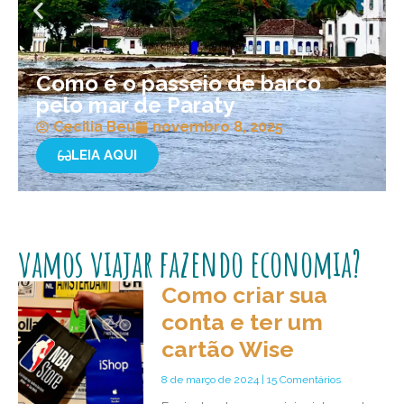
Como é o passeio de barco
pelo mar de Paraty
Cecilia Beu
novembro 8, 2025
LEIA AQUI
vamos viajar fazendo economia?
Como criar sua
conta e ter um
cartão Wise
8 de março de 2024
15 Comentários