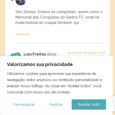
Sim, Denise. Ambos se completam, assim como o
Memorial das Conquistas do Santos FC, onde há
muita história do craque também. bjs
Responder
30 de junho de 2023 às 15:16
Lulu Freitas
disse:
Valorizamos sua privacidade
Adorei suas dicas sobre o Museu Pelé em Santos.
Utilizamos cookies para aprimorar sua experiência de
Nunca tinha lido sobre ele e o achei muito bonito! Faz
jus ao rei. Não sabia que seu mausóleo tinha virado
navegação, exibir anúncios ou conteúdo personalizado e
um ponto turístico também. Lindo post
analisar nosso tráfego. Ao clicar em “Aceitar todos”, você
concorda com nosso uso de cookies.
Responder
Personalizar
Rejeitar
Aceitar tudo