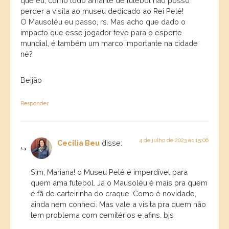
que eu, como todo amante de futebol não posso
perder a visita ao museu dedicado ao Rei Pelé!
O Mausoléu eu passo, rs. Mas acho que dado o
impacto que esse jogador teve para o esporte
mundial, é também um marco importante na cidade
né?
Beijão
Responder
4 de julho de 2023 às 15:06
Cecilia Beu
disse:
Sim, Mariana! o Museu Pelé é imperdível para
quem ama futebol. Já o Mausoléu é mais pra quem
é fã de carteirinha do craque. Como é novidade,
ainda nem conheci. Mas vale a visita pra quem não
tem problema com cemitérios e afins. bjs