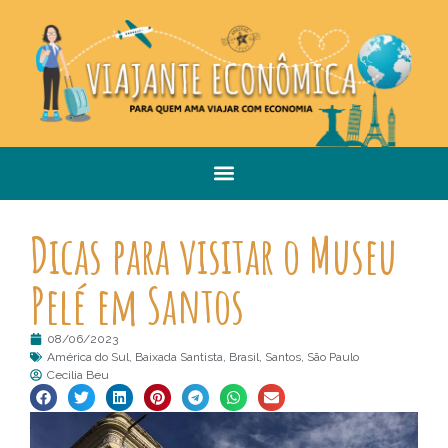
Dicas para visitar o Museu
Pelé em Santos
08/06/2023
América do Sul
,
Baixada Santista
,
Brasil
,
Santos
,
São Paulo
Cecilia Beu