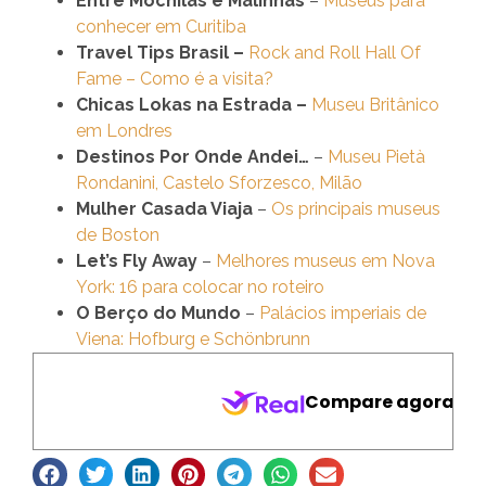
Entre Mochilas e Malinhas
–
Museus para
conhecer em Curitiba
Travel Tips Brasil –
Rock and Roll Hall Of
Fame – Como é a visita?
Chicas Lokas na Estrada –
Museu Britânico
em Londres
Destinos Por Onde Andei…
–
Museu Pietà
Rondanini, Castelo Sforzesco, Milão
Mulher Casada Viaja
–
Os principais museus
de Boston
Let’s Fly Away
–
Melhores museus em Nova
York: 16 para colocar no roteiro
O Berço do Mundo
–
Palácios imperiais de
Viena: Hofburg e Schönbrunn