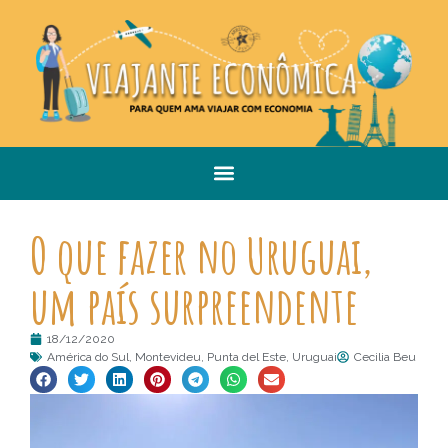
O que fazer no Uruguai,
um país surpreendente
18/12/2020
América do Sul
,
Montevideu
,
Punta del Este
,
Uruguai
Cecilia Beu