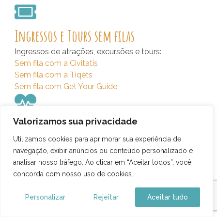
Ingressos e Tours sem filas
Ingressos de atrações, excursões e tours:
Sem fila com a Civitatis
Sem fila com a Tiqets
Sem fila com Get Your Guide
Valorizamos sua privacidade
Seguro Viagem
Utilizamos cookies para aprimorar sua experiência de
Não viaje desprotegido, tenha um seguro de viagem
navegação, exibir anúncios ou conteúdo personalizado e
analisar nosso tráfego. Ao clicar em “Aceitar todos”, você
concorda com nosso uso de cookies.
Chip de Viagem
Personalizar
Rejeitar
Aceitar tudo
Precisa de chip internacional? Recomendo o e-Sim
da Airalo