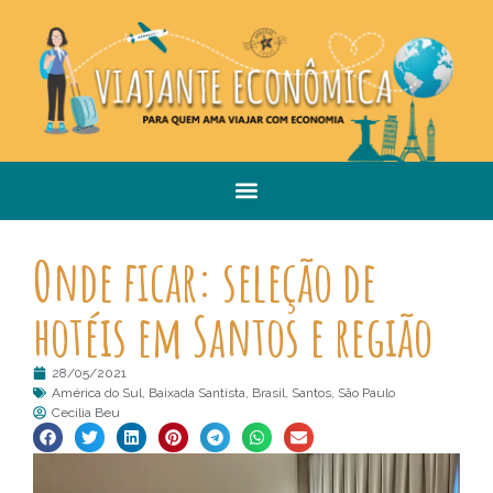
Onde ficar: seleção de
hotéis em Santos e região
28/05/2021
América do Sul
,
Baixada Santista
,
Brasil
,
Santos
,
São Paulo
Cecilia Beu