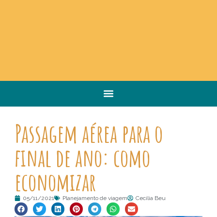
Passagem aérea para o
final de ano: como
economizar
05/11/2021
Planejamento de viagem
Cecilia Beu